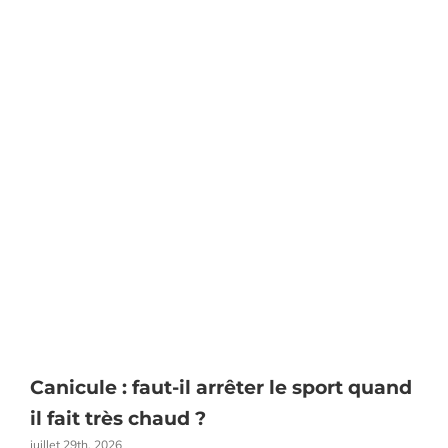
Canicule : faut-il arrêter le sport quand
E
il fait très chaud ?
juillet 29th, 2026
j