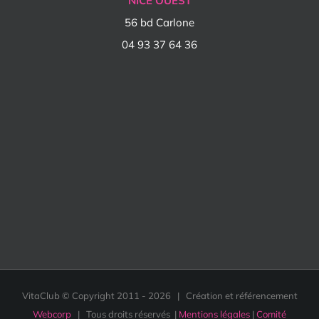
NICE OUEST
56 bd Carlone
04 93 37 64 36
VitaClub © Copyright 2011 -
2026 | Création et référencement
Webcorp
| Tous droits réservés |
Mentions légales
|
Comité