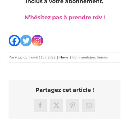
inclus à votre abonnement.
N’hésitez pas à prendre rdv !
sur
Par
vitaclub
|
avril 11th, 2022
|
News
|
Commentaires fermés
Rowing
à
la
barre
Partagez cet article !
buste
penché
Facebook
X
Pinterest
Email