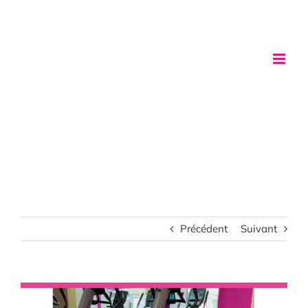
Passer
au
contenu
Précédent
Suivant
Voir