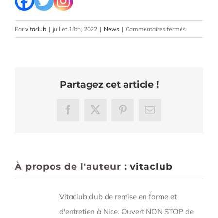
sur
Par
vitaclub
|
juillet 18th, 2022
|
News
|
Commentaires fermés
Tuto
musculatio
:
l’oiseau
Partagez cet article !
pour
muscler
les
Facebook
X
Pinterest
Email
épaules
À propos de l'auteur :
vitaclub
Vitaclub,club de remise en forme et
d'entretien à Nice. Ouvert NON STOP de