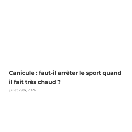
Canicule : faut-il arrêter le sport quand
E
il fait très chaud ?
juillet 29th, 2026
j