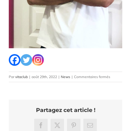
sur
Par
vitaclub
|
août 29th, 2022
|
News
|
Commentaires fermés
Nicolas
:
votre
nouveau
Partagez cet article !
coach
sportif
VitaClub
Facebook
X
Pinterest
Email