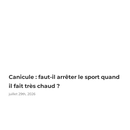
Canicule : faut-il arrêter le sport quand
E
il fait très chaud ?
juillet 29th, 2026
j