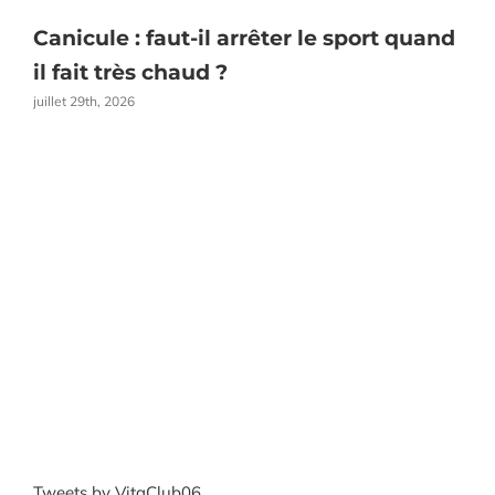
Canicule : faut-il arrêter le sport quand
E
il fait très chaud ?
juillet 29th, 2026
j
Tweets by VitaClub06