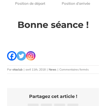
Position de départ
Position d’arrivée
Bonne séance !
sur
Par
vitaclub
|
avril 11th, 2018
|
News
|
Commentaires fermés
Conseils
fitness
d’Élodie
de
Partagez cet article !
VitaClub