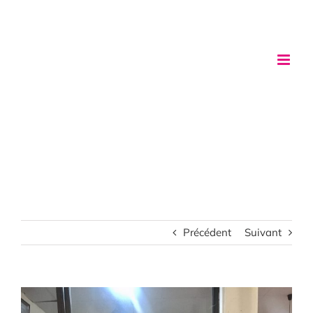
Passer
au
contenu
Précédent
Suivant
Voir