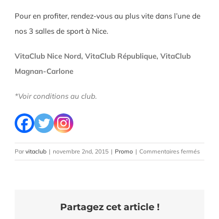
Pour en profiter, rendez-vous au plus vite dans l’une de
nos 3 salles de sport à Nice.
VitaClub Nice Nord, VitaClub République, VitaClub
Magnan-Carlone
*Voir conditions au club.
sur
Par
vitaclub
|
novembre 2nd, 2015
|
Promo
|
Commentaires fermés
Promot
Novem
Partagez cet article !