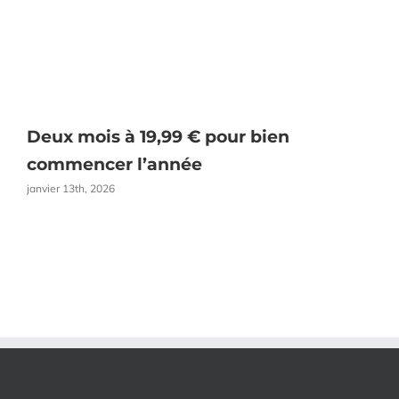
Deux mois à 19,99 € pour bien
O
commencer l’année
janvier 13th, 2026
a