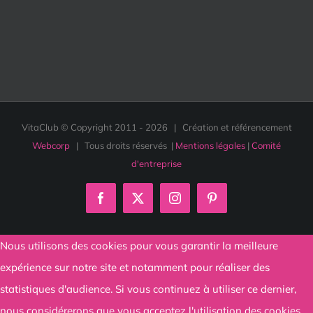
VitaClub © Copyright 2011 -
2026 | Création et référencement
Webcorp
| Tous droits réservés |
Mentions légales
|
Comité
d'entreprise
Facebook
X
Instagram
Pinterest
Nous utilisons des cookies pour vous garantir la meilleure
expérience sur notre site et notamment pour réaliser des
statistiques d'audience. Si vous continuez à utiliser ce dernier,
nous considérerons que vous acceptez l'utilisation des cookies.