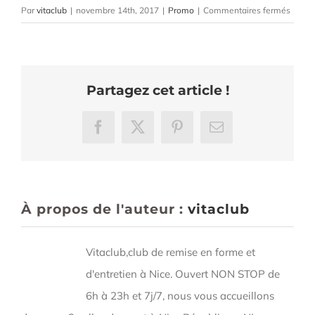
sur
Par
vitaclub
|
novembre 14th, 2017
|
Promo
|
Commentaires fermés
Prom
Nove
Partagez cet article !
Facebook
X
Pinterest
Email
À propos de l'auteur :
vitaclub
Vitaclub,club de remise en forme et
d'entretien à Nice. Ouvert NON STOP de
6h à 23h et 7j/7, nous vous accueillons