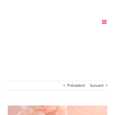
Passer
au
contenu
Précédent
Suivant
Voir