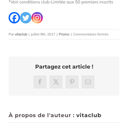
*Voir conditions club-Limitée aux 50 premiers inscrits
sur
Par
vitaclub
|
juillet 9th, 2017
|
Promo
|
Commentaires fermés
Offre
éphémère
VitaClub
Partagez cet article !
Facebook
X
Pinterest
Email
À propos de l'auteur :
vitaclub