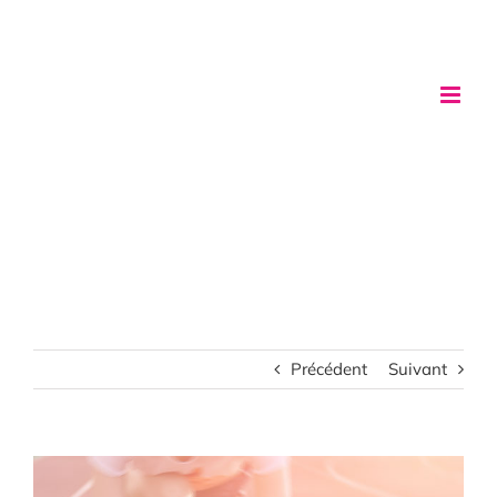
Passer
au
contenu
Précédent
Suivant
Voir