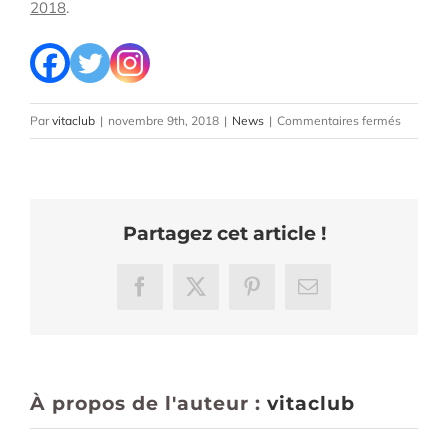
2018
.
sur
Par
vitaclub
|
novembre 9th, 2018
|
News
|
Commentaires fermés
Inscripti
OFFERT
!
Trail
Partagez cet article !
du
soleil
de
Facebook
X
Pinterest
Email
Levens
À propos de l'auteur :
vitaclub