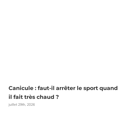
Canicule : faut-il arrêter le sport quand
E
il fait très chaud ?
juillet 29th, 2026
j