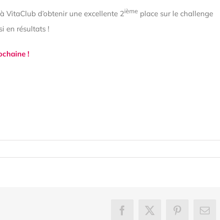
ième
 VitaClub d’obtenir une excellente 2
place sur le challenge
i en résultats !
ochaine !
itations
Facebook
X
Pinterest
Ema