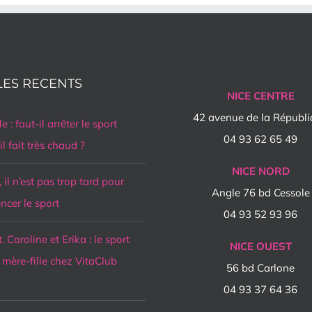
LES RECENTS
NICE CENTRE
42 avenue de la Républ
e : faut-il arrêter le sport
04 93 62 65 49
l fait très chaud ?
NICE NORD
, il n’est pas trop tard pour
Angle 76 bd Cessole
cer le sport
04 93 52 93 96
t. Caroline et Erika : le sport
NICE OUEST
mère-fille chez VitaClub
56 bd Carlone
04 93 37 64 36