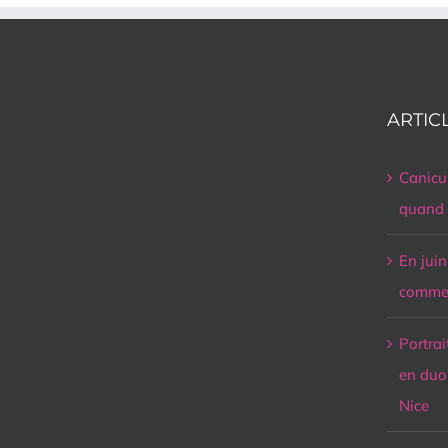
ARTIC
Canicul
quand i
En juin
commen
Portrai
en duo 
Nice